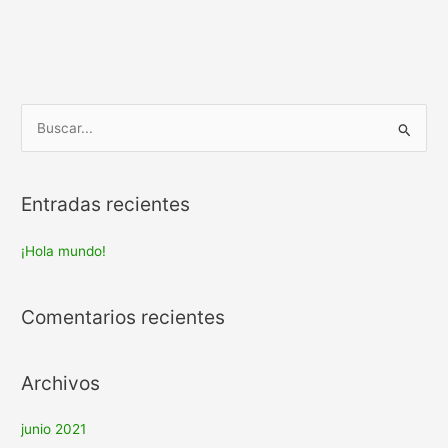
B
u
s
Entradas recientes
c
a
¡Hola mundo!
r
:
Comentarios recientes
Archivos
junio 2021