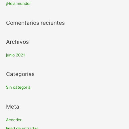
a
¡Hola mundo!
r
:
Comentarios recientes
Archivos
junio 2021
Categorías
Sin categoría
Meta
Acceder
Feed de entradas