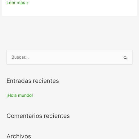
Leer más »
B
u
s
Entradas recientes
c
a
¡Hola mundo!
r
:
Comentarios recientes
Archivos